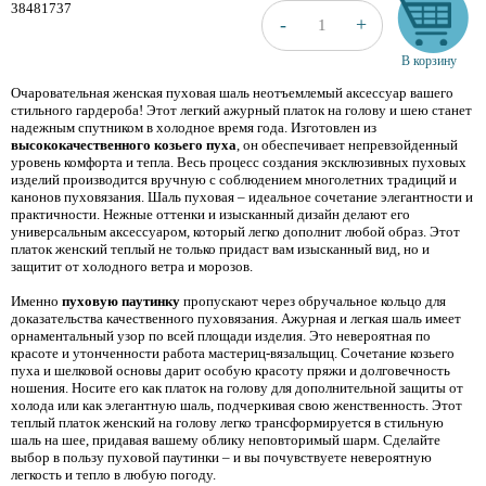
38481737
+
-
1
В корзину
Очаровательная женская пуховая шаль неотъемлемый аксессуар вашего
стильного гардероба! Этот легкий ажурный платок на голову и шею станет
надежным спутником в холодное время года. Изготовлен из
высококачественного козьего пуха
, он обеспечивает непревзойденный
уровень комфорта и тепла. Весь процесс создания эксклюзивных пуховых
изделий производится вручную с соблюдением многолетних традиций и
канонов пуховязания. Шаль пуховая – идеальное сочетание элегантности и
практичности. Нежные оттенки и изысканный дизайн делают его
универсальным аксессуаром, который легко дополнит любой образ. Этот
платок женский теплый не только придаст вам изысканный вид, но и
защитит от холодного ветра и морозов.
Именно
пуховую паутинку
пропускают через обручальное кольцо для
доказательства качественного пуховязания. Ажурная и легкая шаль имеет
орнаментальный узор по всей площади изделия. Это невероятная по
красоте и утонченности работа мастериц-вязальщиц. Сочетание козьего
пуха и шелковой основы дарит особую красоту пряжи и долговечность
ношения. Носите его как платок на голову для дополнительной защиты от
холода или как элегантную шаль, подчеркивая свою женственность. Этот
теплый платок женский на голову легко трансформируется в стильную
шаль на шее, придавая вашему облику неповторимый шарм. Сделайте
выбор в пользу пуховой паутинки – и вы почувствуете невероятную
легкость и тепло в любую погоду.