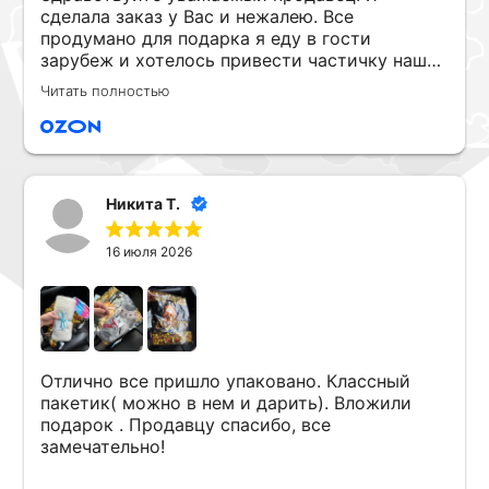
сделала заказ у Вас и нежалею. Все
продумано для подарка я еду в гости
зарубеж и хотелось привести частичку нашей
родины и вы все продумали даже приложили
Читать полностью
носочки они красочные с зимней птичкой
снигерем. Шаль очень красивая ажурная, я не
удержалась, развернула и убедилась что она
хороша воздушная, ажурная и нежная.
Огромное спасибо за ваш труд и тепло,
Никита Т.
которое чувствуется в вашем изделии.
Подарок великолепный.
16 июля 2026
Отлично все пришло упаковано. Классный
пакетик( можно в нем и дарить). Вложили
подарок . Продавцу спасибо, все
замечательно!