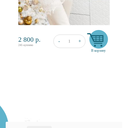
2 800
р.
+
-
1
245 куплено
В корзину