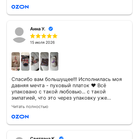
Анна У.
15 июля 2026
Спасибо вам большущее!!! Исполнилась моя
давняя мечта - пуховый платок ❤️ Всё
упаковано с такой любовью... с такой
эмпатией, что это через упаковку уже
почувствовалось! Платок с нежными
Читать полностью
ароматом натуральной шерсти, упакован в
очаровательный пакетик с матрёшками, а
ещё, совершенно неожиданный подарок -
тёплые носочки со снигирями... Посреди лета
я ощутила новогодний вайб: с чудесами, с
Светлана К.