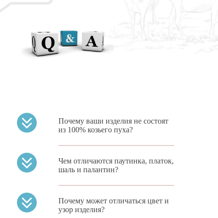
Почему ваши изделия не состоят
из 100% козьего пуха?
Особенность пухового
Чем отличаются паутинка, платок,
платка в том, что на
шаль и палантин?
100% из пуха его
связать нельзя: изделие
в этом случае
Пуховый платок,
«скатывается» и
Почему может отличаться цвет и
паутинка и шаль – это
служит весьма
узор изделия?
разные виды изделий из
непродолжительный