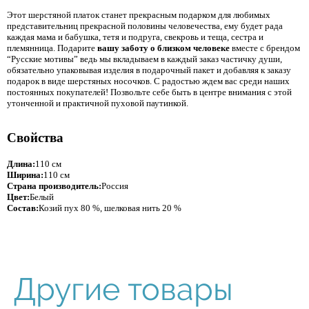
Этот шерстяной платок станет прекрасным подарком для любимых
представительниц прекрасной половины человечества, ему будет рада
каждая мама и бабушка, тетя и подруга, свекровь и теща, сестра и
племянница. Подарите
вашу заботу о близком человеке
вместе с брендом
“Русские мотивы” ведь мы вкладываем в каждый заказ частичку души,
обязательно упаковывая изделия в подарочный пакет и добавляя к заказу
подарок в виде шерстяных носочков. С радостью ждем вас среди наших
постоянных покупателей! Позвольте себе быть в центре внимания с этой
утонченной и практичной пуховой паутинкой.
Свойства
Длина:
110 см
Ширина:
110 см
Страна производитель:
Россия
Цвет:
Белый
Состав:
Козий пух 80 %, шелковая нить 20 %
Другие товары