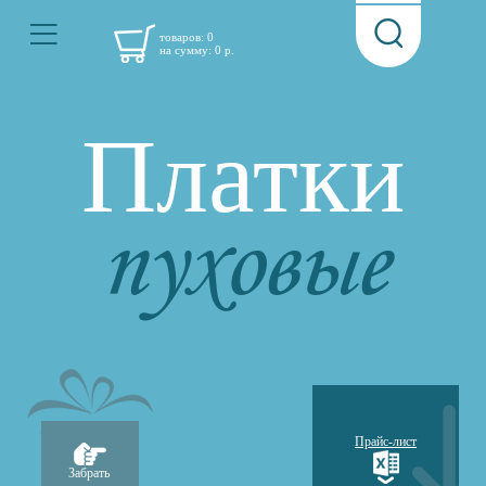
товаров:
0
на сумму:
0
р.
Платки
пуховые
Прайс-лист
Забрать