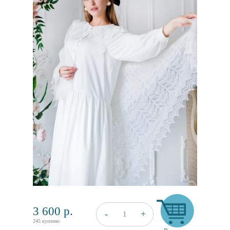
3 600
р.
+
-
1
245 куплено