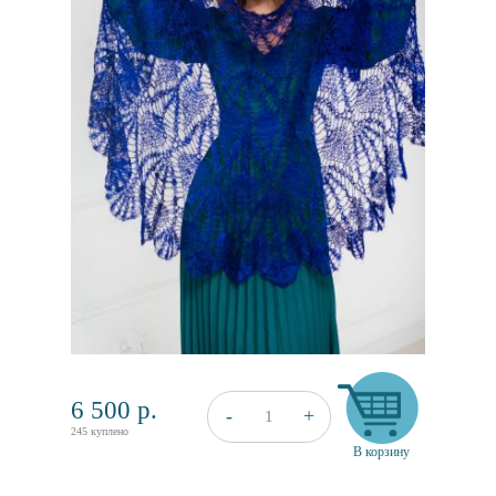
6 500
р.
+
-
1
245 куплено
В корзину