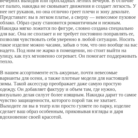
вечерних выходов или прохладных летних вечеров. В отличие
от пальто, накидка не сковывает движения и создает легкость. У
нее нет рукавов, но она отлично греет плечи и зону декольте.
Представьте: вы в легком платье, а сверху — невесомое пуховое
облако. Образ сразу становится романтичным и нежным.
Накидка мягко ложится по фигуре, словно создана специально
для вас. Она не сползает и не требует постоянно поправлять ее,
позволяя чувствовать себя уверенно в любой ситуации. Носить
такое изделие можно часами, забыв о том, что оно вообще на вас
надето. Под ним не жарко в помещении, но стоит выйти на
улицу, как пух мгновенно согревает. Он помогает поддерживать
тепло.
В нашем ассортименте есть ажурные, почти невесомые
варианты для осени, а также плотные модели для настоящей
зимы. Такой аксессуар преображает даже самую простую
одежду. Он добавляет фактуру и объем там, где нужно,
визуально делая силуэт более изящным. Накидка дарит то самое
чувство защищенности, которого порой так не хватает.
Выходите ли вы в театр или просто гуляете по парку, изделие
сделает ваш образ особенным, приковывая взгляды и даря
вдохновение своей красотой.