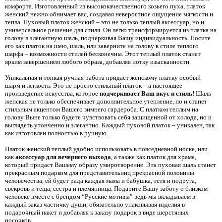
комфорта. Изготовленный из высококачественного козьего пуха, платок
женский нежно обнимает вас, создавая невероятное ощущение мягкости и
тепла. Пуховый платок женский – это не только теплый аксессуар, но и
универсальное решение для стиля. Он легко трансформируется из платка на
голову в элегантную шаль, подчеркивая Вашу индивидуальность. Носите
его как платок на шею, шаль, или заверните на голову в стиле теплого
шарфа – возможности стилей бесконечны. Этот теплый платок станет
ярким завершением любого образа, добавляя нотку изысканности.
Уникальная и тонкая ручная работа придает женскому платку особый
шарм и легкость. Это не просто стильный платок – а настоящее
произведение искусства, которое
подчеркивает Ваш вкус и стиль!
Шаль
женская не только обеспечивает дополнительное утепление, но и станет
стильным акцентом Вашего зимнего гардероба. С платком теплым на
голову Выне только будете чувствовать себя защищенной от холода, но и
выглядеть утонченно и элегантно. Каждый пуховой платок – уникален, так
как изготовлен полностью в ручную.
Платок женский теплый удобно использовать в повседневной носке, или
как
аксессуар для вечернего выхода
, а также как платок для храма,
который придаст Вашему образу умиротворение. Эта пуховая шаль станет
прекрасным подарком для представительниц прекрасной половины
человечества, ей будет рада каждая мама и бабушка, тетя и подруга,
свекровь и теща, сестра и племянница. Подарите Вашу заботу о близком
человеке вместе с брендом “Русские мотивы” ведь мы вкладываем в
каждый заказ частичку души, обязательно упаковывая изделия в
подарочный пакет и добавляя к заказу подарок в виде шерстяных
носочков.