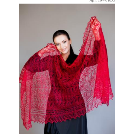
Арт: 184481893