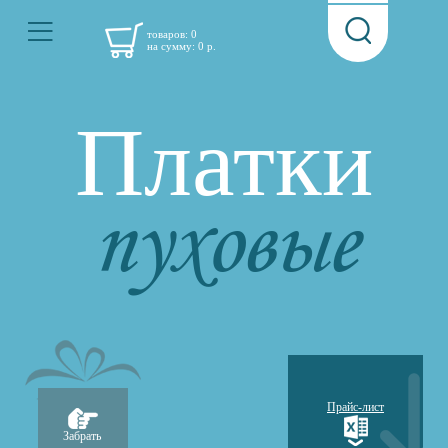
товаров:
0
на сумму:
0
р.
Платки
пуховые
Прайс-лист
Забрать